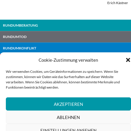
Erich Kästner
RUNDUMBERATUNG
RUNDUMTOD
RUNDUMKONFLIKT
RUNDUMLEBEN
Cookie-Zustimmung verwalten
RUNDUMPOLITIK
Wir verwenden Cookies, um Geräteinformationen zu speichern. Wenn Sie
zustimmen, können wir Daten wie das Surfverhalten auf dieser Website
verarbeiten. Wenn Sie Cookies ablehnen, können bestimmte Merkmale und
RUNDUMFAMILIE
Funktionen beeinträchtigt werden.
RUNDUMBETEILIGUNG
AKZEPTIEREN
ABLEHNEN
(c) Rundumberatung |
Impressum
|
Datenschutz
|
Cookies
EINSTELLUNGEN ANSEHEN