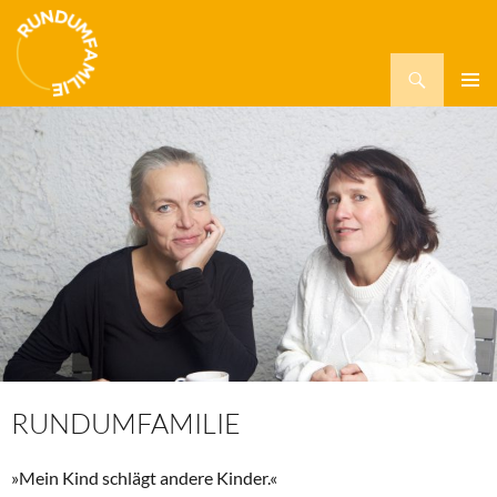
Suchen
ZUM
PRIMÄR
INHALT
MENÜ
SPRINGEN
RUNDUMFAMILIE
»Mein Kind schlägt andere Kinder.«