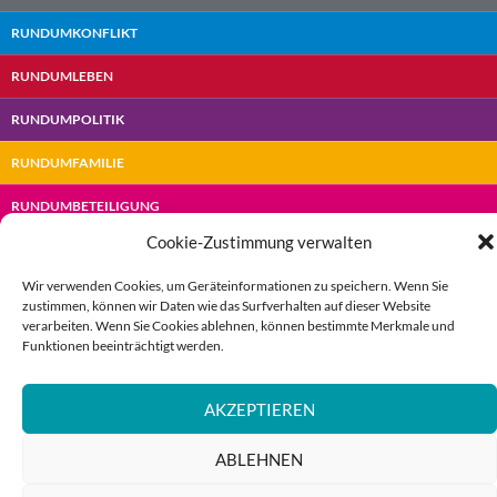
RUNDUMKONFLIKT
RUNDUMLEBEN
RUNDUMPOLITIK
RUNDUMFAMILIE
RUNDUMBETEILIGUNG
Cookie-Zustimmung verwalten
Wir verwenden Cookies, um Geräteinformationen zu speichern. Wenn Sie
zustimmen, können wir Daten wie das Surfverhalten auf dieser Website
(c) Rundumberatung |
Impressum
|
Datenschutz
|
Cookies
verarbeiten. Wenn Sie Cookies ablehnen, können bestimmte Merkmale und
Funktionen beeinträchtigt werden.
AKZEPTIEREN
ABLEHNEN