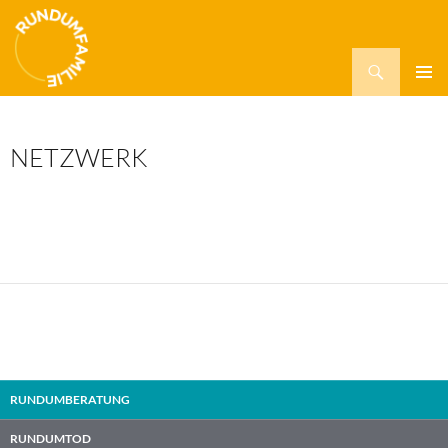
Suchen
ZUM
PRIMÄR
INHALT
MENÜ
SPRINGEN
NETZWERK
RUNDUMBERATUNG
RUNDUMTOD