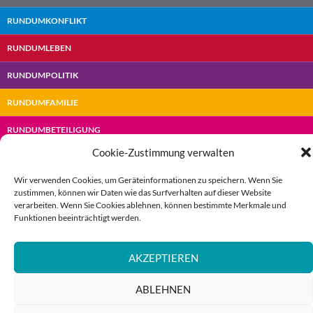
RUNDUMKONFLIKT
RUNDUMLEBEN
RUNDUMPOLITIK
RUNDUMFAMILIE
RUNDUMBETEILIGUNG
Cookie-Zustimmung verwalten
Wir verwenden Cookies, um Geräteinformationen zu speichern. Wenn Sie
zustimmen, können wir Daten wie das Surfverhalten auf dieser Website
(c) Rundumberatung |
Impressum
|
Datenschutz
|
Cookies
verarbeiten. Wenn Sie Cookies ablehnen, können bestimmte Merkmale und
Funktionen beeinträchtigt werden.
AKZEPTIEREN
ABLEHNEN