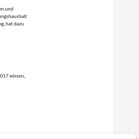
en und
ungshaushalt
g, hat dazu
2017 wissen,