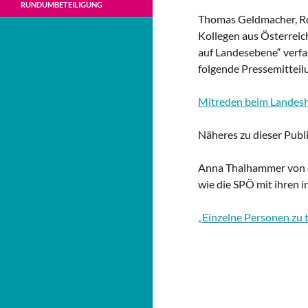
RUNDUMBETEILIGUNG
Thomas Geldmacher, Ro
Kollegen aus Österrei
auf Landesebene“ verfa
folgende Pressemitteilu
Mitreden beim Landesh
Näheres zu dieser Publi
Anna Thalhammer von de
wie die SPÖ mit ihren i
„Einzelne Personen zu t