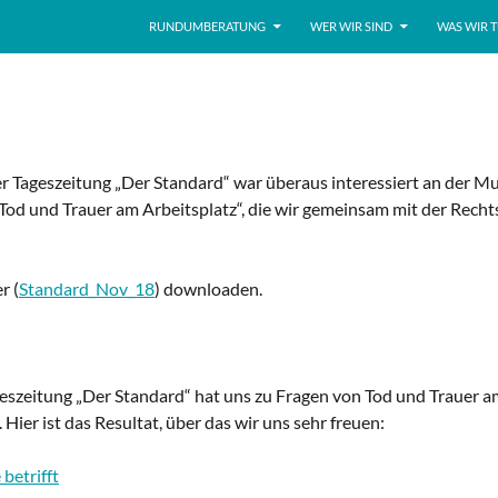
ZUM INHALT SPRINGEN
RUNDUMBERATUNG
WER WIR SIND
WAS WIR 
r Tageszeitung „Der Standard“ war überaus interessiert an der Mu
Tod und Trauer am Arbeitsplatz“, die wir gemeinsam mit der Recht
r (
Standard_Nov_18
) downloaden.
eszeitung „Der Standard“ hat uns zu Fragen von Tod und Trauer a
 Hier ist das Resultat, über das wir uns sehr freuen:
 betrifft