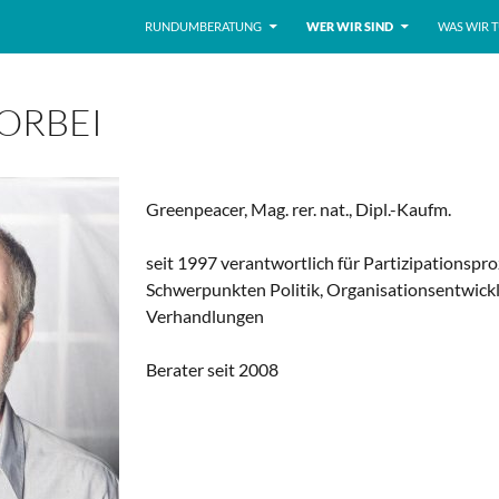
ZUM INHALT SPRINGEN
RUNDUMBERATUNG
WER WIR SIND
WAS WIR 
ORBEI
Greenpeacer, Mag. rer. nat., Dipl.-Kaufm.
seit 1997 verantwortlich für Partizipationspr
Schwerpunkten Politik, Organisationsentwick
Verhandlungen
Berater seit 2008