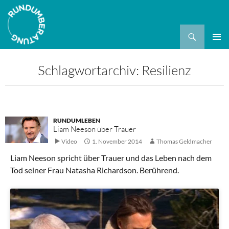
Suchen
ZUM
PRIMÄR
INHALT
MENÜ
Schlagwortarchiv: Resilienz
SPRINGEN
RUNDUMLEBEN
Liam Neeson über Trauer
Video
1. November 2014
Thomas Geldmacher
Liam Neeson spricht über Trauer und das Leben nach dem
Tod seiner Frau Natasha Richardson. Berührend.