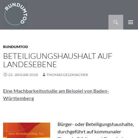
Suchen
ZUM
PRIMÄR
INHALT
MENÜ
SPRINGEN
RUNDUMTOD
BETEILIGUNGSHAUSHALT AUF
LANDESEBENE
22. JANUAR 2018
THOMAS GELDMACHER
Eine Machbarkeitsstudie am Beispiel von Baden-
Württemberg
Bürger- oder Beteiligungshaushalte,
durchgeführt auf kommunaler