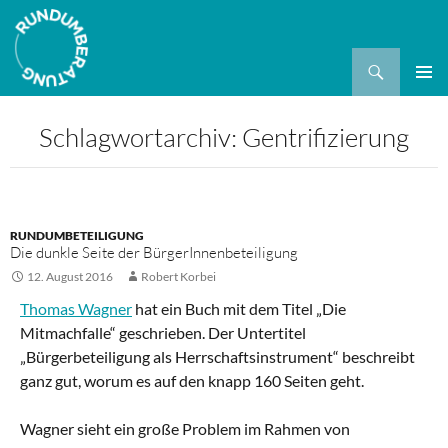
Suchen
ZUM
PRIMÄR
INHALT
MENÜ
Schlagwortarchiv: Gentrifizierung
SPRINGEN
RUNDUMBETEILIGUNG
Die dunkle Seite der BürgerInnenbeteiligung
12. August 2016
Robert Korbei
Thomas Wagner
hat ein Buch mit dem Titel „Die
Mitmachfalle“ geschrieben. Der Untertitel
„Bürgerbeteiligung als Herrschaftsinstrument“ beschreibt
ganz gut, worum es auf den knapp 160 Seiten geht.
Wagner sieht ein große Problem im Rahmen von