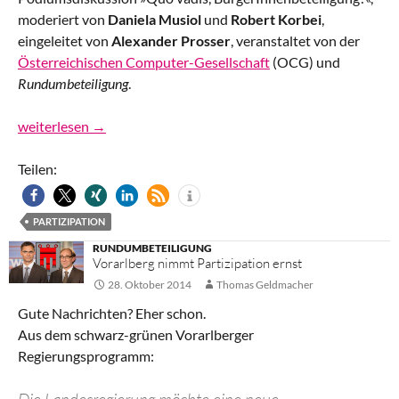
moderiert von
Daniela Musiol
und
Robert Korbei
,
eingeleitet von
Alexander Prosser
, veranstaltet von der
Österreichischen Computer-Gesellschaft
(OCG) und
Rundumbeteiligung
.
Wie
weiterlesen
→
weiter,
BürgerInnenbeteiligung?
Teilen:
PARTIZIPATION
RUNDUMBETEILIGUNG
Vorarlberg nimmt Partizipation ernst
28. Oktober 2014
Thomas Geldmacher
Gute Nachrichten? Eher schon.
Aus dem schwarz-grünen Vorarlberger
Regierungsprogramm: