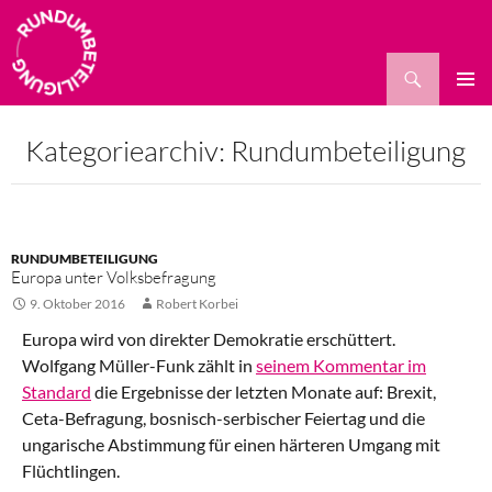
Suchen
ZUM
PRIMÄR
INHALT
MENÜ
Kategoriearchiv: Rundumbeteiligung
SPRINGEN
RUNDUMBETEILIGUNG
Europa unter Volksbefragung
9. Oktober 2016
Robert Korbei
Europa wird von direkter Demokratie erschüttert.
Wolfgang Müller-Funk zählt in
seinem Kommentar im
Standard
die Ergebnisse der letzten Monate auf: Brexit,
Ceta-Befragung, bosnisch-serbischer Feiertag und die
ungarische Abstimmung für einen härteren Umgang mit
Flüchtlingen.